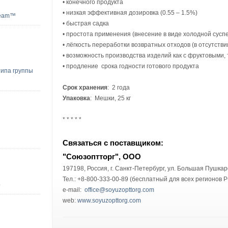
• конечного продукта
• низкая эффективная дозировка (0.55 – 1.5%)
ream™
• быстрая садка
• простота применения (внесение в виде холодной сусп
• лёгкость переработки возвратных отходов (в отсутстви
• возможность производства изделий как с фруктовыми, 
• продление срока годности готового продукта
типа группы
Срок хранения
: 2 года
Упаковка
: Мешки, 25 кг
* * * * *
Связаться с поставщиком:
"Союзоптторг", ООО
197198, Россия, г. Санкт-Петербург, ул. Большая Пушкарс
Тел.: +8-800-333-00-89 (бесплатный для всех регионов Р
р
e-mail:
office@soyuzopttorg.com
web:
www.soyuzopttorg.com