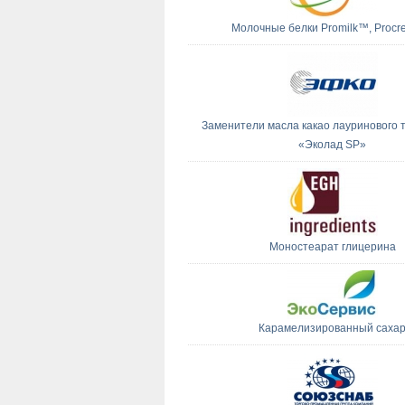
Молочные белки Promilk™, Proc
Заменители масла какао лауринового 
«Эколад SP»
Моностеарат глицерина
Карамелизированный саха