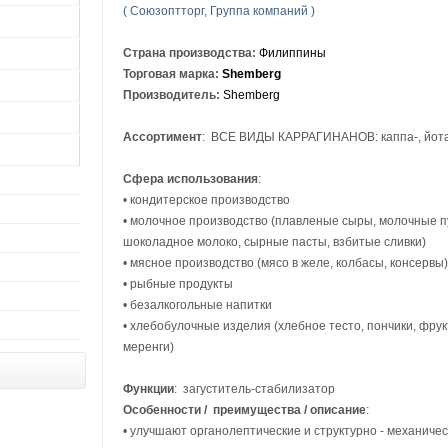
( Союзоптторг, Группа компаний )
Страна производства:
Филиппины
Торговая марка:
Shemberg
Производитель:
Shemberg
Ассортимент
: ВСЕ ВИДЫ КАРРАГИНАНОВ: каппа-, йота-
Сфера использования
:
• кондитерское производство
• молочное производство (плавленые сыры, молочные пу
шоколадное молоко, сырные пасты, взбитые сливки)
• мясное производство (мясо в желе, колбасы, консервы)
• рыбные продукты
• безалкогольные напитки
• хлебобулочные изделия (хлебное тесто, пончики, фрук
меренги)
Функции
: загуститель-стабилизатор
Особенности / преимущества / описание
:
• улучшают органолептические и структурно - механиче