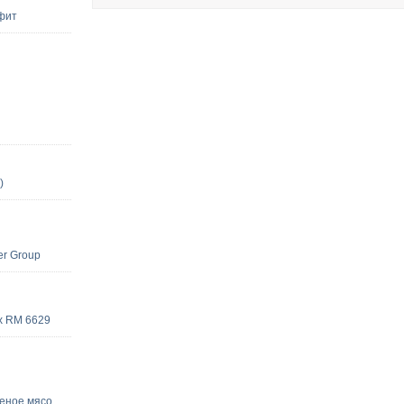
фит
)
er Group
x RM 6629
еное мясо