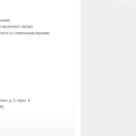
ензии)
и молочного белка)
так и со сливочными вкусами
кая, д. 3, офис 6
Ф)