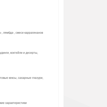
, лямбда-, смеси каррагинанов
динги, коктейли и десерты,
товые кексы, сахарные глазури,
ские характеристики