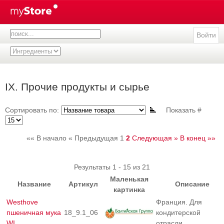
Войти
IX. Прочие продукты и сырье
Сортировать по:
Показать #
«« В начало
« Предыдущая
1
2
Следующая »
В конец »»
Результаты 1 - 15 из 21
Маленькая
Название
Артикул
Описание
картинка
Westhove
Франция. Для
пшеничная мука
18_9.1_06
кондитерской
WI
отрасли.