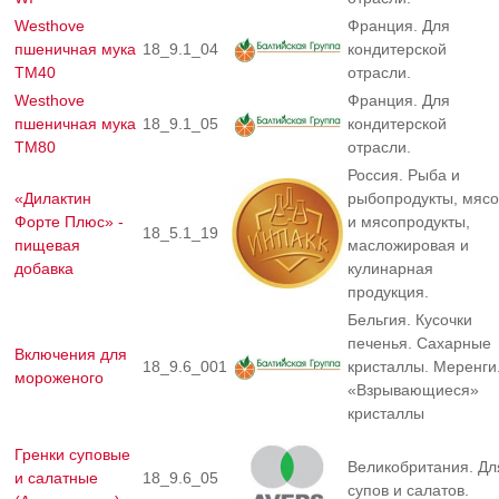
Westhove
Франция. Для
пшеничная мука
18_9.1_04
кондитерской
ТМ40
отрасли.
Westhove
Франция. Для
пшеничная мука
18_9.1_05
кондитерской
ТМ80
отрасли.
Россия. Рыба и
«Дилактин
рыбопродукты, мясо
Форте Плюс» -
и мясопродукты,
18_5.1_19
пищевая
масложировая и
добавка
кулинарная
продукция.
Бельгия. Кусочки
печенья. Сахарные
Включения для
18_9.6_001
кристаллы. Меренги
мороженого
«Взрывающиеся»
кристаллы
Гренки суповые
Великобритания. Дл
и салатные
18_9.6_05
супов и салатов.