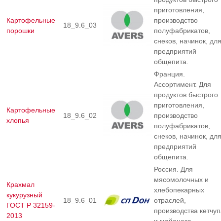
приготовления,
Картофельные
производство
18_9.6_03
порошки
полуфабрикатов,
снеков, начинок, дл
предприятий
общепита.
Франция.
Ассортимент. Для
продуктов быстрого
приготовления,
Картофельные
18_9.6_02
производство
хлопья
полуфабрикатов,
снеков, начинок, дл
предприятий
общепита.
Россия. Для
мясомолочных и
Крахмал
хлебопекарных
кукурузный
18_9.6_01
отраслей,
ГОСТ Р 32159-
производства кетчуп
2013