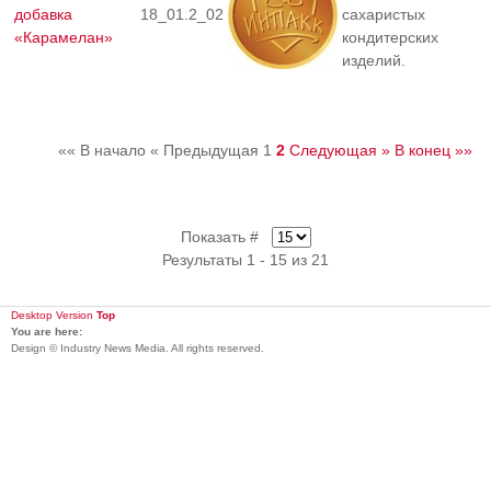
добавка
18_01.2_02
сахаристых
«Карамелан»
кондитерских
изделий.
«« В начало
« Предыдущая
1
2
Следующая »
В конец »»
Показать #
Результаты 1 - 15 из 21
Desktop Version
Top
You are here:
Design © Industry News Media. All rights reserved.