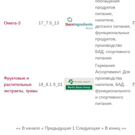
обогащения
продуктов
питания,
напитков,
Омега-3
17_7.5_13
детского питания,
функциональных
продуктов,
производство
БАД, спортивного
питания.
Германия.
Ассортимент. Для
Фруктовые и
производства
растительные
18_8.1.9_01
напитков, БАД,
экстракты, травы
функционального
и спортивного
питания.
«« В начало
« Предыдущая
1
Следующая »
В конец »»