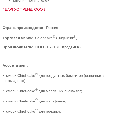
Мнения покупателей
( БАРГУС ТРЕЙД, ООО )
Страна производства
: Россия
®
®
Торговая марка
: Chief-cake
(Чиф-кейк
)
Производитель
: ООО «БАРГУС продакшн»
Ассортимент
:
®
• смеси Chief-cake
для воздушных бисквитов (основных и
шоколадных);
®
• смеси Chief-cake
для масляных бисквитов;
®
• смеси Chief-cake
для маффинов;
®
• смеси Chief-cake
для печенья.