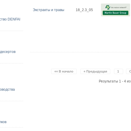
Экстракты и травы
18_2.3_05
ство DENFAI
 десертов
«« В начало
« Предыдущая
1
Результаты 1 - 4 из
зводства
лков