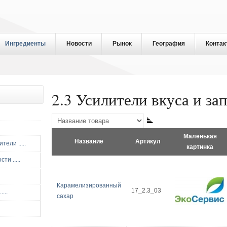
Ингредиенты
Новости
Рынок
География
Контак
2.3 Усилители вкуса и запа
Маленькая
Название
Артикул
ели .....
картинка
и .....
Карамелизированный
17_2.3_03
...
сахар