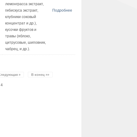
лемонграсса экстракт,
гибискуса экстракт,
Подробнее
клубники соковый
концентрат и др.),
кусочки фруктов и
травы (яблоко,
цитрусовые, шиповник,
чабрец, и др.).
Следующая »
В конец »»
 4