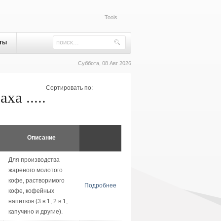
Tools
ты
Суббота, 08 Авг 2026
Сортировать по:
ха .....
Описание
Для производства
жареного молотого
кофе, растворимого
Подробнее
кофе, кофейных
напитков (3 в 1, 2 в 1,
капучино и другие).