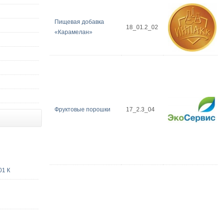
Пищевая добавка
18_01.2_02
«Карамелан»
Фруктовые порошки
17_2.3_04
01 К