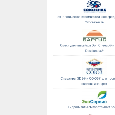
Технологическое вспомогательное сред
Экосвежесть
Смеси для чизкейков Don Cheezo® и
Desslandia®
Спецжиры SDS® и СОЮЗ® для прои
начинок и конфет
Гидролизаты сывороточных бе