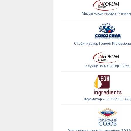
Массы кондитерские (начинк
Стабилизатор Гелеон Professiona
Улучшитель «Эстер Т О5»
Эмульгатор «ЭСТЕР П Е 475
Жир специального назначения SDS™ 