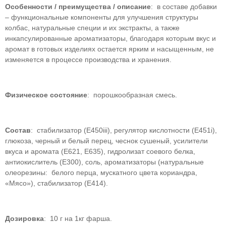
Особенности / преимущества / описание
: в составе добавки
– функциональные компоненты для улучшения структуры
колбас, натуральные специи и их экстракты, а также
инкапсулированные ароматизаторы, благодаря которым вкус и
аромат в готовых изделиях остается ярким и насыщенным, не
изменяется в процессе производства и хранения.
Физическое состояние
: порошкообразная смесь.
Состав
: стабилизатор (Е450iii), регулятор кислотности (Е451i),
глюкоза, черный и белый перец, чеснок сушеный, усилители
вкуса и аромата (Е621, Е635), гидролизат соевого белка,
антиокислитель (Е300), соль, ароматизаторы (натуральные
олеорезины: белого перца, мускатного цвета кориандра,
«Мясо»), стабилизатор (Е414).
Дозировка
: 10 г на 1кг фарша.