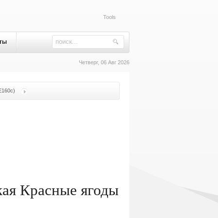
Tools
ты
Четверг, 06 Авг 2026
E160с)
кая Красные ягоды