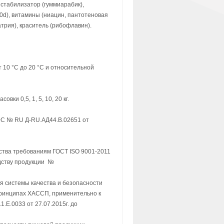
 стабилизатор (гуммиарабик),
50d), витамины (ниацин, пантотеновая
атрия), краситель (рибофлавин).
 10 °С до 20 °С и относительной
ки 0,5, 1, 5, 10, 20 кг.
ЭС № RU Д-RU.АД44.В.02651 от
ства требованиям ГОСТ ISO 9001-2011
одству продукции №
я системы качества и безопасности
принципах ХАССП, применительно к
E.0033 от 27.07.2015г. до