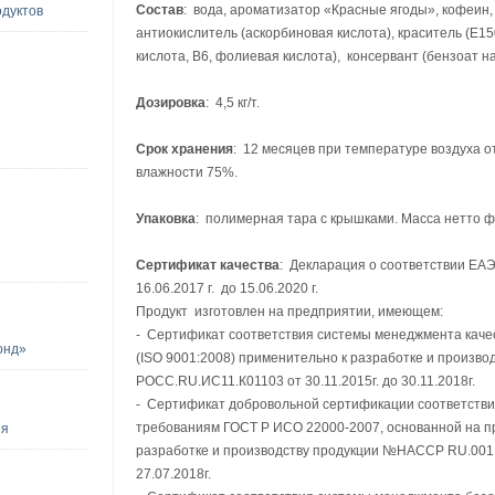
Состав
: вода, ароматизатор «Красные ягоды», кофеин,
дуктов
антиокислитель (аскорбиновая кислота), краситель (Е1
кислота, В6, фолиевая кислота), консервант (бензоат н
Дозировка
: 4,5 кг/т.
Срок хранения
: 12 месяцев при температуре воздуха от
влажности 75%.
Упаковка
: полимерная тара с крышками. Масса нетто фасов
Сертификат качества
: Декларация о соответствии EA
16.06.2017 г. до 15.06.2020 г.
Продукт изготовлен на предприятии, имеющем:
- Сертификат соответствия системы менеджмента каче
онд»
(ISO 9001:2008) применительно к разработке и произв
РОСС.RU.ИС11.К01103 от 30.11.2015г. до 30.11.2018г.
- Сертификат добровольной сертификации соответстви
требованиям ГОСТ Р ИСО 22000-2007, основанной на 
ия
разработке и производству продукции №HACCP RU.001.1.
27.07.2018г.