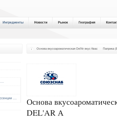
Ингредиенты
Новости
Рынок
География
Контак
Основа вкусоароматическая Del'Ar вкус Квас
Паприка (
...
Основа вкусоароматичес
енции .....
DEL'AR А