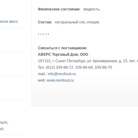
Физическое состояние
: жидкость.
еное мясо
Состав
: натуральный сок, специи.
* * * * *
Связаться с поставщиком:
АВЕРС Торговый Дом, ООО
197101, г. Санкт-Петербург,
ул. Кронверкская, д. 23, лит. 
Тел. (812) 339-88-72, 339-88-68, 339-88-70
mail.:
info@neofood.ru
web:
www.neofood.ru
lar®,
a®